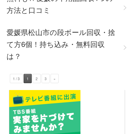
>
方法と口コミ
愛媛県松山市の段ボール回収・捨
て方6個！持ち込み・無料回収
>
は？
1 / 3
1
2
3
»